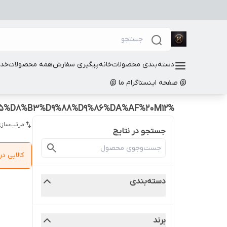
دسته‌بندی محصولات
خانه
پیگیری سفارش
همه محصولات
خدم
@ صفحه اینستاگرام ما @
%D8%B3%D8%A7%D9%85%D8%B3%D9%88%D9%86%DA%AF%20M12
مرتب‌سازی
جستجو در نتایج
کالایی 
دسته‌بندی
برند