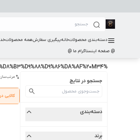
دسته‌بندی محصولات
خانه
پیگیری سفارش
همه محصولات
خدم
@ صفحه اینستاگرام ما @
%D8%B3%D8%A7%D9%85%D8%B3%D9%88%D9%86%DA%AF%20M34
مرتب‌سازی
جستجو در نتایج
کالایی 
دسته‌بندی
برند