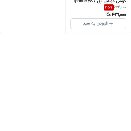
گوشی موبایل اپل Iphone 6S /
672,000
35
%
6G
431,000
افزودن به سبد