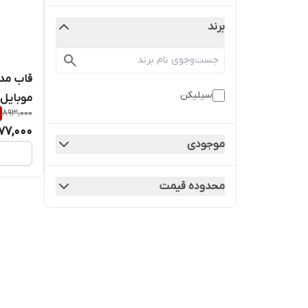
برند
قاب مد
سیلیکن
موبایل شیا
893,000
77,000
موجودی
محدوده قیمت