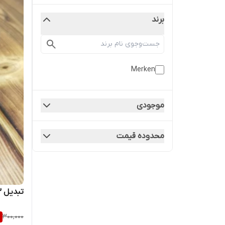
برند
Merken
موجودی
محدوده قیمت
تبدیل 3 به 2 مرکن مدل T-605K2
%
300,000