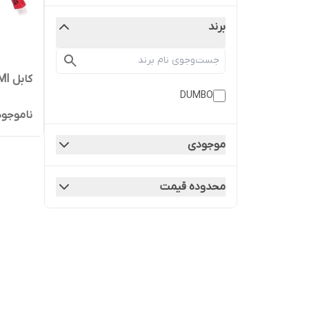
برند
کابل HDMI کنفی مدل MI2
DUMBO
ناموجود
موجودی
محدوده قیمت