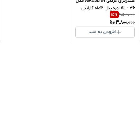
هندزفری گردنی AiRESENN مدل
AL - 36 اورجینال 12ماه گارانتی
4,500,000
15
%
3,800,000
افزودن به سبد