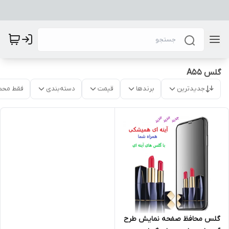
گلس A55
جدیدترین
برندها
قیمت
دسته‌بندی
فقط محص
گلس محافظ صفحه نمایش طرح