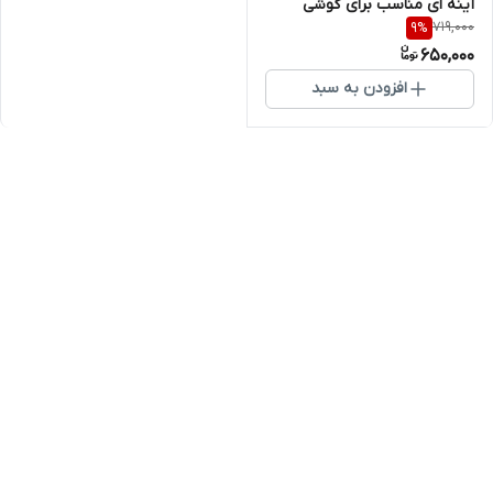
آینه ای مناسب برای گوشی
719,000
9
%
موبایل سامسونگ Galaxy A55
650,000
افزودن به سبد