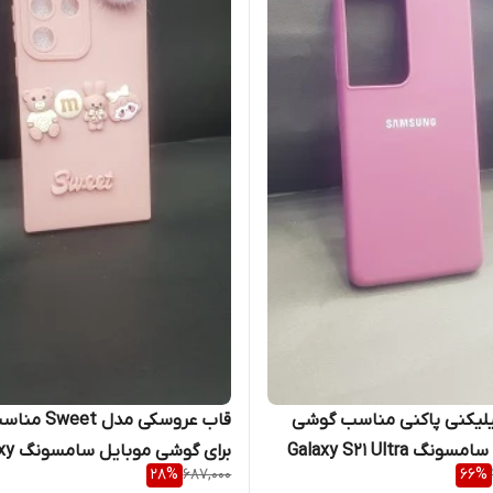
لیکنی پاکنی مناسب گوشی
قاب عروسکی مدل Sweet
نگ Galaxy S21 Ultra
برای گوشی
28
%
687,000
66
%
S21 Ultra