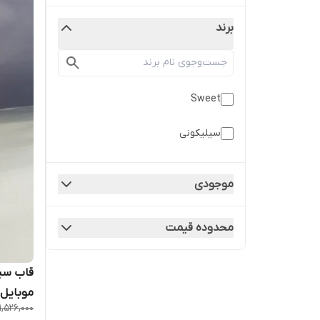
برند
Sweet
سیلیکونی
موجودی
محدوده قیمت
قاب سی
موبایل سامسو
1,526,000