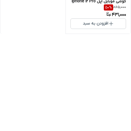
گوشی موبایل اپل Iphone 12 Pro
865,000
50
%
431,000
افزودن به سبد