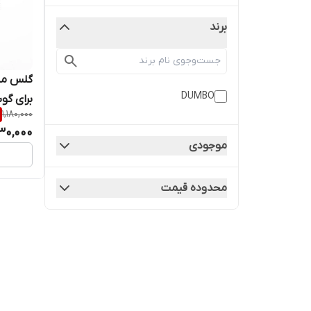
برند
گلس مح
DUMBO
1,180,000
ProMax
30,000
موجودی
محدوده قیمت