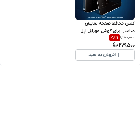
گلس محافظ صفحه نمایش
مناسب برای گوشی موبایل اپل
1,280,000
78
%
Iphone 17
279,500
افزودن به سبد