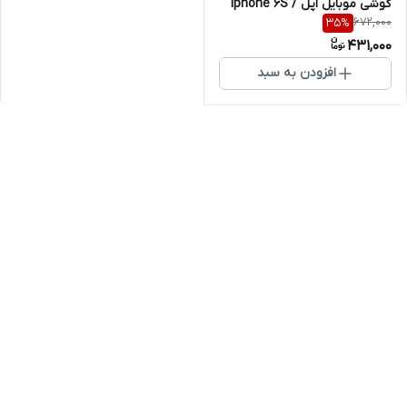
گوشی موبایل اپل Iphone 6S /
672,000
35
%
6G
431,000
افزودن به سبد