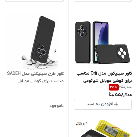
کاور سیلیکون مدل Ori1 مناسب
کاور طرح سیلیکنی مدل SADEH
برای گوشی موبایل شیائومی
مناسب برای گوشی موبایل
750,000
25
%
Redmi 14c
شیائومی Redmi 14 C
558,500
افزودن به سبد
ناموجود