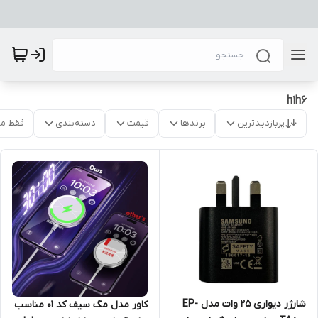
h1h6
پربازدیدترین
برندها
قیمت
دسته‌بندی
فقط م
شارژر دیواری 25 وات مدل EP-
کاور مدل مگ سیف کد 01 مناسب