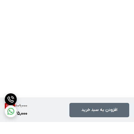
809,000
33
%
افزودن به سبد خرید
535,000