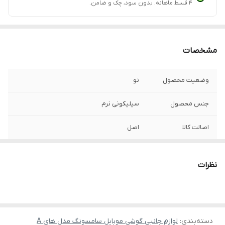
۴ قسط ماهانه. بدون سود، چک و ضامن.
مشخصات
وضعیت محصول
نو
جنس محصول
سیلیکونی نرم
اصالت کالا
اصل
طراحی روی قاب
برجسته
نظرات
دسته‌بندی
:
لوازم جانبی گوشی موبایل سامسونگ مدل های A