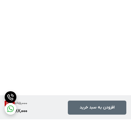
795,000
38
%
افزودن به سبد خرید
487,000