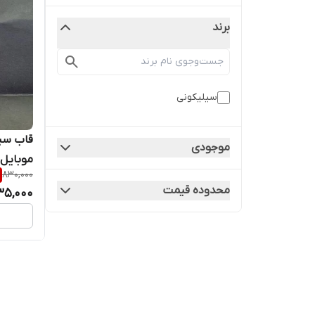
برند
سیلیکونی
قاب سی
موجودی
موبایل شی
830,000
محدوده قیمت
35,000