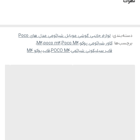
نظرات
دسته‌بندی
:
لوازم جانبی گوشی موبایل شیائومی مدل های Poco
برچسب‌ها :
کاور
،
شیائومی پوکو
،
Poco M4
،
poco m4
،
M4
،
قاب سیلیکونی شیائمی
،
POCO M4
،
قاب
،
پوکو M4