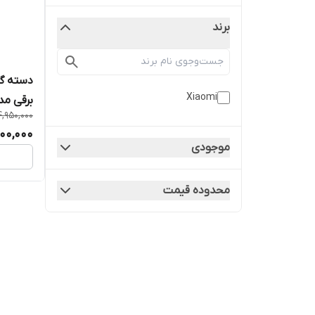
برند
دسته گا
Xiaomi
برقی مدل 00
4,950,000
00,000
موجودی
محدوده قیمت