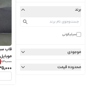
برند
سیلیکونی
قاب سی
موجودی
موبایل شی
830,000
محدوده قیمت
35,000